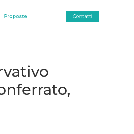
Proposte
Contatti
rvativo
nferrato,